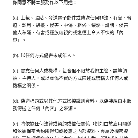
你同意不將本服務作以下用途：
(a). 上載、張貼、發送電子郵件或傳送任何非法、有害、脅
迫、濫用、騷擾、侵害、中傷、粗俗、猥褻、誹謗、侵害
他人私隱、有害或種族歧視的或道德上令人不快的「內
容」。
(b). 以任何方式傷害未成年人。
(c). 冒充任何人或機構，包含但不限於我們主管、論壇領
袖、主持人，或以虛偽不實的方式陳述或謊稱與任何人或
機構之關係。
(d). 偽造標題或以其他方式操控識別資料，以偽裝經由本服
務傳送之任何「內容」之來源。
(e). 將依據任何法律或契約或信任關係（例如由於雇用關係
和依據保密合約所得知或披露之內部資料、專屬及機密資