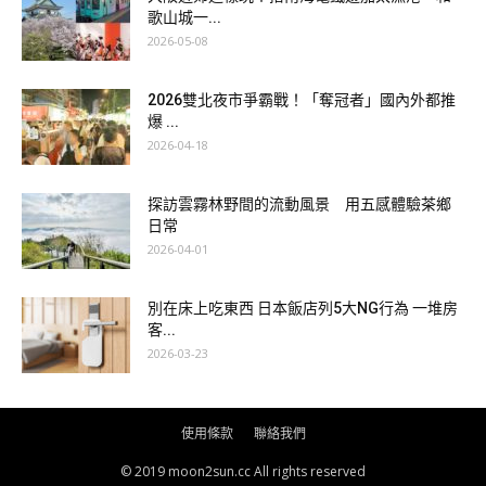
歌山城一...
2026-05-08
2026雙北夜市爭霸戰！「奪冠者」國內外都推
爆 ...
2026-04-18
探訪雲霧林野間的流動風景 用五感體驗茶鄉
日常
2026-04-01
別在床上吃東西 日本飯店列5大NG行為 一堆房
客...
2026-03-23
使用條款
聯絡我們
© 2019 moon2sun.cc All rights reserved