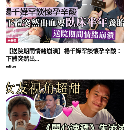
未分類
【送院期間情緒崩潰】楊千嬅罕談懷孕辛酸：
下體突然出...
editor