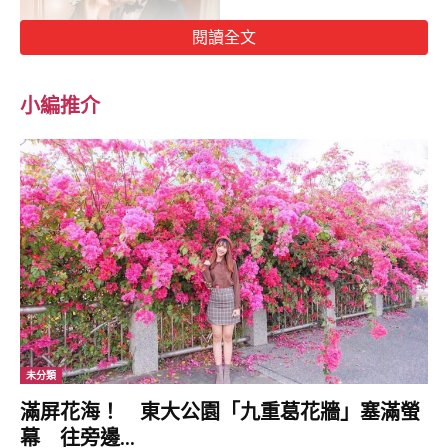
閱讀全文
小編推介
圈中女神倪晨曦（Elva）的結婚事宜一直被疫情打亂陣腳，挺著孕
肚的她唯有見步行步。最近終於簽字圓婚，恭喜恭喜！
未分類
滿屏花海！ 東大公園「九重葛花牆」塞滿螢
幕 往旁邊...