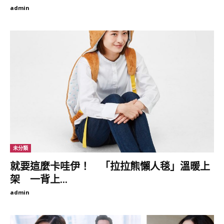
admin
【袁偉豪被封3億駙馬】傳爸爸為張寶兒再添嫁妝 豪擲4千萬再加
碼！
http://mybblink.online/k/5eQlK
證婚儀式只邀請了男方家人及Elva幾位好姊妹，包括Angel（朱韻
韻）、Zelia （鍾浠文）、Lilian（簡幗儀）、苟芸慧及經理人等出
席。
未分類
就要這麼卡哇伊！ 「拉拉熊懶人毯」溫暖上
架 一背上...
admin