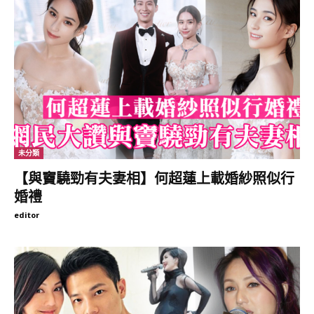
未分類
【與竇驍勁有夫妻相】何超蓮上載婚紗照似行
婚禮
editor
Elva表示：「一直不斷改期，想我屋企人可來港出席，由2月改來9
月都想看看有沒有機會疫情過去，可惜未有轉機；而我和V先生想
在BB出世前，完成證婚，所以今次我屋企人未能從加拿大回來參
與。」