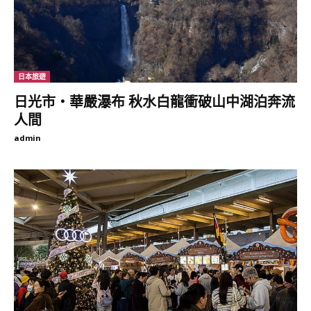
了，除了大容量好收納之外，提袋的兩邊還有白色絨毛做搭配，穿
搭的重點就是這個小細節呀！
日本旅遊
（圖片來源：日本迪士尼）
日光市‧華嚴瀑布 秋水白龍衝破山中湖泊奔流
人間
admin
▼「雪白小熊維尼側背包」售價 1，944日圓（約新台幣 525
元），身為維尼粉，當然也要隨身帶著萌萌的維尼才行～有了這款
小熊維尼側背包，裝進手機、錢包，就能讓小熊維尼陪著你一起逛
街了～
（圖片來源：日本迪士尼）