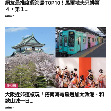
網友最推度假海島TOP10！馬爾地夫只排第
４，第１...
admin
（圖片來源：日本迪士尼）
▼「雪白小熊維尼面紙盒」售價 3，024日圓（約新台幣816
元），趴在桌上的小熊維尼面紙盒，這會不會太古錐了！
（圖片來源：日本迪士尼）
日本旅遊
▼「雪白小熊維尼絨毛後揹包」售價 4，320日圓（約新台幣 1166
大阪近郊這樣玩！搭南海電鐵遊加太漁港、和
元）背著這個可愛到不行的維尼後背包，走在迪士尼裡就是King了
歌山城一日...
啊！跟絨毛娃娃一樣，可以幫維尼戴上帽Ｔ的帽子，兩種造型隨你
便～
admin