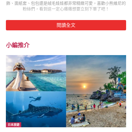
飾、面紙套、包包還是絨毛娃娃都非常精緻可愛，喜歡小熊維尼的
粉絲們，看到這一定心癢癢想要立刻下單了吧！
閱讀全文
小編推介
（圖片來源：日本迪士尼）
▼「雪白維尼娃娃」售價分別是大型 7，020日圓（約新台幣 1，
896元），以及小型 3，780日圓（約新台幣 1，021元）。圓圓的
臉蛋上，還有淡淡的粉色腮紅，身穿白色連帽Ｔ的小熊維尼，還可
以幫他戴上帽子，可愛指數滿點！
日本旅遊