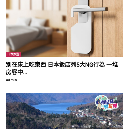
（圖片來源：日本迪士尼）
日本旅遊
別在床上吃東西 日本飯店列5大NG行為 一堆
▼「維尼大臉抱枕」售價 2，808日圓（約新台幣 758元） 睡覺時
房客中...
可以有這麼萌的維尼大臉抱枕，天氣再冷心裡也會暖起來吧～～
admin
（圖片來源：日本迪士尼）
▼「雪白小熊維尼手提袋」售價 3，132日圓（約新台幣 846
元），想要買實用的周邊商品，那就絕對是這咖很有質感的手提袋