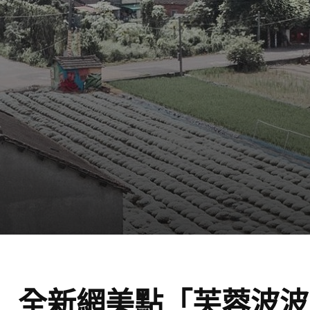
 全新網美點「芙蓉波波