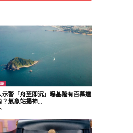
旅遊
人示警「舟至即沉」曝基隆有百慕達
？氣象站揭神...
n