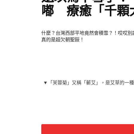
嘟 療癒「千顆
什麼？台灣西部平地竟然會積雪？！哎哎別
真的是超欠朝聖餒！
▼「芙蓉菊」又稱「蘄艾」，是艾草的一種