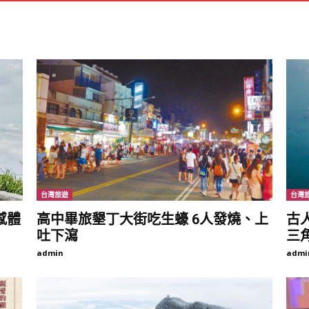
台灣旅遊
台灣
感體
高中畢旅墾丁大街吃生蠔 6人發燒、上
古
吐下瀉
三角
admin
admi