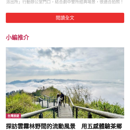
派出所」行動辦公室門口，結合劇中警所經典場景，很適合拍照！
閱讀全文
小編推介
台灣旅遊
探訪雲霧林野間的流動風景 用五感體驗茶鄉
（圖片來源：
@ya_0216
｜IG）