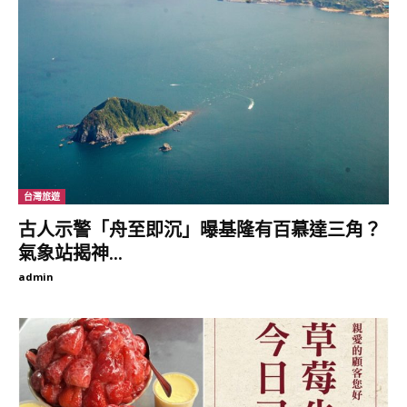
（圖片來源：
@ya_0216
｜IG）
台灣旅遊
古人示警「舟至即沉」曝基隆有百慕達三角？
氣象站揭神...
▼活動期間設置了「烏龍派出所」扭蛋機、拍貼機、鑄幤機等限量
admin
周邊。除此之外，還特別推出「烏龍派出所」5大景點集章地圖，
粉絲們可以一邊遊覽基隆景點，一邊蒐集限定印章，活動期間集滿
5個印章，就可以到指定地點兌換紀念明信片一套！