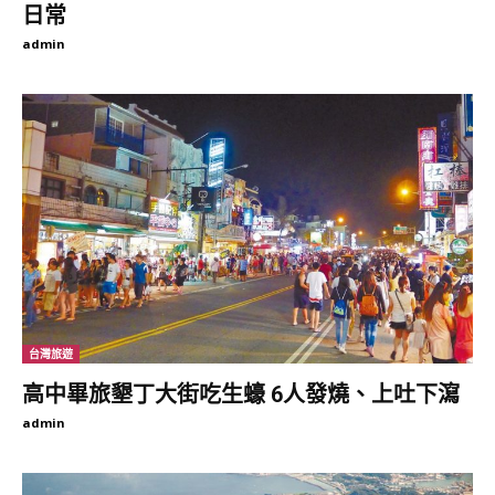
日常
admin
▼車站大廳還原「烏龍派出所」辦公桌實景，兩津勘吉的木屐就擺
放在桌前！桌子上的文件夾、抽屜裡的雜物、牆壁上的掛畫，讓人
好像穿越到了動漫當中～
（圖片來源：基隆市文化局）
台灣旅遊
高中畢旅墾丁大街吃生蠔 6人發燒、上吐下瀉
admin