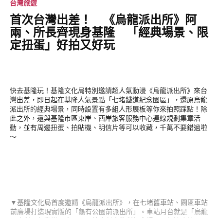
台灣旅遊
首次台灣出差！ 《烏龍派出所》阿
兩、所長齊現身基隆 「經典場景、限
定扭蛋」好拍又好玩
快去基隆玩！基隆文化局特別邀請超人氣動漫《烏龍派出所》來台
灣出差，即日起在基隆人氣景點「七堵鐵道紀念園區」，還原烏龍
派出所的經典場景，同時設置有多組人形展板等你來拍照踩點！除
此之外，還與基隆市區東岸、西岸旅客服務中心連線規劃集章活
動，並有周邊扭蛋、拍貼機、明信片等可以收藏，千萬不要錯過啦
～
▼基隆文化局首度邀請《烏龍派出所》，在七堵舊車站、園區車站
前廣場打造現實版的「龜有公園前派出所」。車站月台就是「烏龍