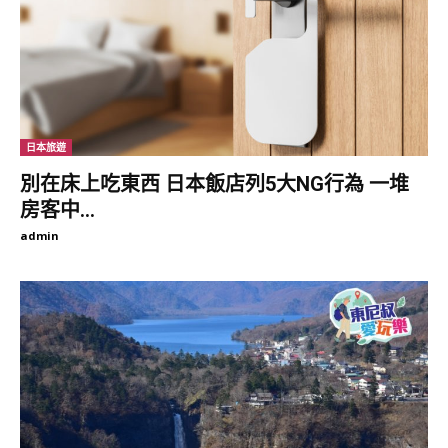
日本在1990年代經濟泡沫化後，到訪鬼怒川溫泉的旅客急劇減
少，許多原本依賴團客的旅館因無力負擔營運費用而倒閉，當地經
濟跟著受到重創。現在的鬼怒川溫泉依然是關東著名的溫泉區，但
卻少了喧嚷與車水馬龍，即便在紅葉繽紛的秋季，遊客數量也不如
日光市多。
日本旅遊
別在床上吃東西 日本飯店列5大NG行為 一堆
繁華落盡的鬼怒川溫泉 適合遊客放慢腳步從容慢活。(東尼叔 攝)
房客中...
鬼怒川溫泉區南方河谷地帶座落著7、8座大小、不一的主題樂園，
其中最知名的是東武日光廣場、日光江戶村和日光猿猴學校……，
admin
每一處主題樂園都可以玩上半天或一整天，鬼怒川溫泉站門口就有
循環公車載客經過各樂園，車班密集且路程都不遠。很適合想放慢
腳步的遊客，來此溫泉區幽靜愜意地小憩數日。