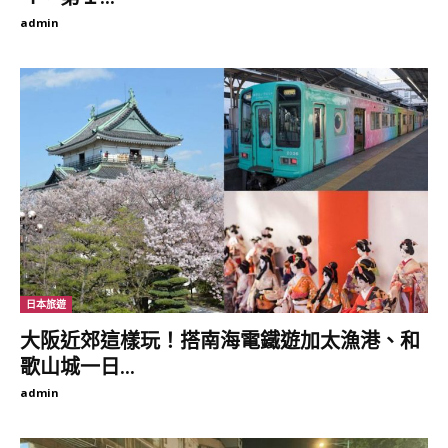
為鬼怒川溫泉的商機，許多商家都能看到相關形象的產品。
admin
鬼怒太是鬼怒川溫泉的代表形象，週邊紀念品都能看到其圖案。
(東尼叔 攝)
鬼怒川不怒而威且秋意盎然 登上懸崖
楯岩頂端可鳥瞰溫泉區
「鬼怒川」平日看似悠悠靜靜，但自古便因洪水泛濫「兇猛狂暴如
鬼之怒」而得其名。當地以鬼怒川河道為中心向外發展，河道兩岸
興建了約80間以上的溫泉旅館，秋季於河岸邊的旅館內，打開窗戶
就能看到紅葉滿山谷的美景。
日本旅遊
大阪近郊這樣玩！搭南海電鐵遊加太漁港、和
鬼怒川溫泉的飯店沿著河道建立，河岸一側的房間特別搶手。(東
歌山城一日...
尼叔 攝)
admin
溫泉區較西側的河岸，一座「鬼怒楯岩大吊橋」跨越鬼怒川，吊橋
全長140m，架設於高37m高的河道上，深秋紅葉滿山繽紛，與吊
橋形成一幅如畫風景。走到吊橋中間，可以觀賞橋下河谷地型，還