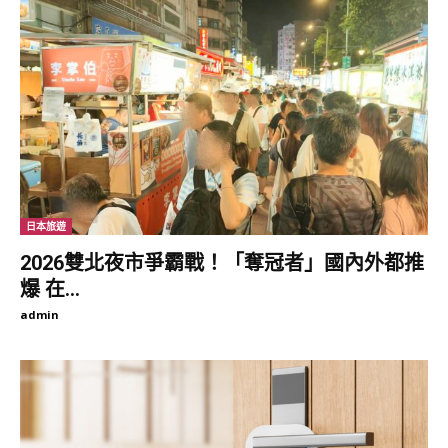
有藍天之下的烈火秋景，與河川鬼怒之名相映成趣。
「鬼怒楯岩大吊橋」跨越鬼怒川，是鬼怒川溫泉區的紅葉名勝景
點。(東尼叔 攝)
走到吊橋中間，可欣賞河岸秋色，並近距離觀賞懸崖上的楯岩。
(東尼叔 攝)
吊橋對岸的崖壁，自紅葉中突出一座巨大的荒涼楯岩，因其造型有
如古代戰時所持之防禦之楯而得名，此楯岩高100公尺，上方設有
日本旅遊
展望台，可遠眺鬼怒川溫泉街景，這是當地的紅葉名勝景點，想挑
2026雙北夜市爭霸戰！「奪冠者」國內外都推
戰腳力的遊客，可以步行爬上楯岩展望台欣賞鬼怒川溫泉區大景。
爆 在...
admin
爬上楯岩頂端的展望台，可登頂遠眺鬼怒川溫泉區的街景。(東尼
叔 攝)
繁華落盡的鬼怒川溫泉 鄰近諸多主題
樂園適合愜意渡假