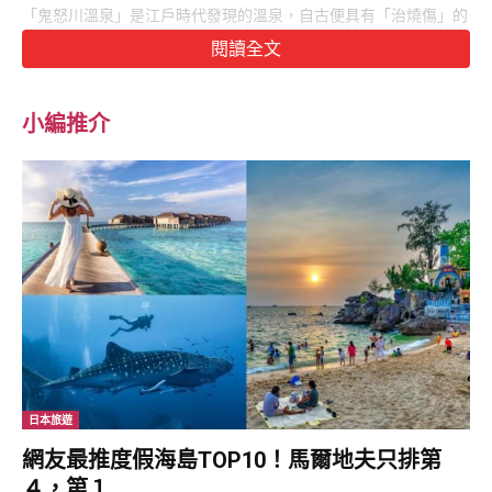
「鬼怒川溫泉」是江戶時代發現的溫泉，自古便具有「治燒傷」的
傳說功效，於是開啟當地的溫泉時代。古代只有前往日光參拜的大
閱讀全文
名(地域領主)、僧侶才可來此入浴，明治以後(1868年)才開始向一
般大眾開放。
小編推介
鬼怒川溫泉起源於江戶時代，是關東地區知名的溫泉區。(東尼叔
攝)
1920年代以東武鐵道和東京都串聯，交通便利性大為提升，東京
遊客蜂擁而至，遊客搭乘特急列車來到「鬼怒川溫泉站」，一下車
就直接進入溫泉區。
2006年車站進行大整修，改裝後的鬼怒川溫泉站，以木造基底搭
配紫藍色系的暖簾，營造出溫泉的溫暖與古意；大大「鬼」字更成
為代表當地的顯眼標誌。
鬼怒川溫泉車站的設立，讓東京遊客蜂擁而至。(東尼叔 攝)
日本旅遊
鬼怒川溫泉站正門口的「鬼怒太」陶像，是栃木縣的陶藝家藤原郁
網友最推度假海島TOP10！馬爾地夫只排第
三於2003年的創作，也就此成為鬼怒川溫泉的代表形象。頭生尖
角、血盆大口、獠牙外露、手持巨大狼牙棒，鬼怒太兇狠的模樣成
４，第１...