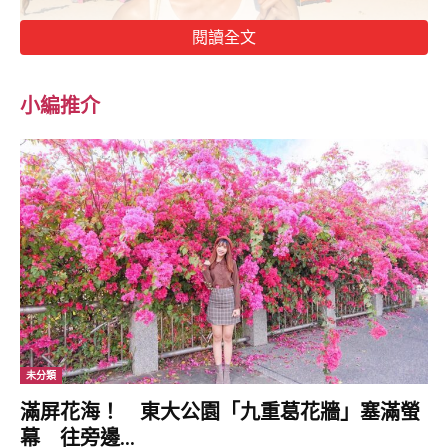
閱讀全文
小編推介
在《愛‧回家之開心速遞》飾演朱凌凌的22歲吳偉豪，憑角色成功
入屋，加上靚仔、身形Fit爆及陽光笑容，成為不少女仔心目中的男
神。
【全體師生難過悲痛】17歲名校生學校墮樓 倒臥操場亡
http://mybblink.online/k/EEajE
未分類
滿屏花海！ 東大公園「九重葛花牆」塞滿螢
幕 往旁邊...