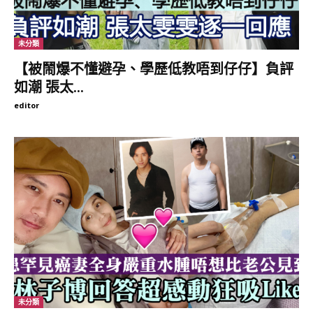
未分類
【被鬧爆不懂避孕、學歷低教唔到仔仔】負評
如潮 張太...
editor
後來有網民發現一名叫Charlotte的女子，同樣在社交平台分享跟男
友Staycation的照片，雖然該男子被遮蓋樣貌，但憑他的外形、打
扮及背景，此時已被認出是
「
朱凌凌
」
吳偉豪。
未分類