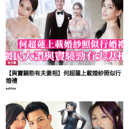
近日吳偉豪在社交網分享到酒店Staycation的照片，卻只有單人及
美食相，未知是誰操刀拍攝？
未分類
【與竇驍勁有夫妻相】何超蓮上載婚紗照似行
婚禮
editor