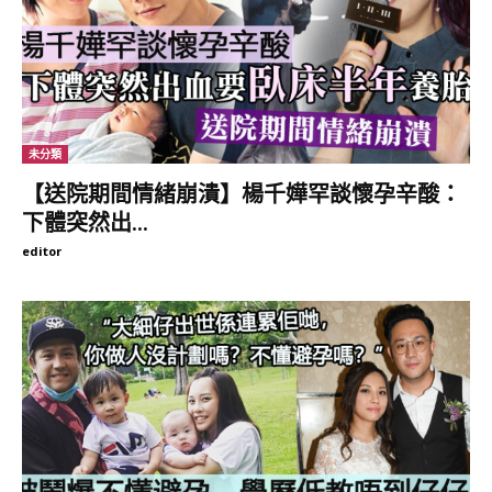
未分類
【送院期間情緒崩潰】楊千嬅罕談懷孕辛酸：
下體突然出...
【不知那裏來的自信】雨僑超後悔無請陪月：唉 十匹布咁長！
editor
http://mybblink.online/k/pGm0e