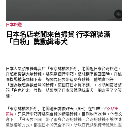
日本旅遊
日本名店老闆來台掃貨 行李箱裝滿
「白粉」驚動緝毒犬
日本人氣蘋果糖專賣店「東京林檎製飴所」老闆近日來台灣旅遊，
在超市搜刮大量砂糖，裝滿整個行李箱，沒想到準備回國時，在桃
園機場被海關攔下來，詢問為何要帶這麼多砂糖，他誠實回答，
「因為我超喜歡台灣的砂糖，這個在日本買不到」，才順利帶著整
箱「白色粉末」登機，結果到了日本又驚動緝毒犬，網友看了全笑
翻。
「東京林檎製飴所」老闆池田喬俊昨天（9日）在社群平台
X貼出
照片
，只見行李箱裡裝滿台糖的精製砂糖，目測約有20包。他發文
寫下，「今天要回國，帶了很多台灣的砂糖。台灣的砂糖不論甜味
還是溶解方式，都跟日本的完全不同，所以在做蘋果糖時感覺也跟