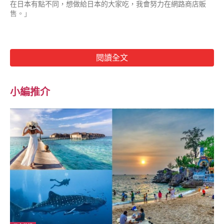
在日本有點不同，想做給日本的大家吃，我會努力在網路商店販
售。」
閱讀全文
小編推介
不久後池田喬俊又發文表示，在台灣的機場要出境時，被海關詢問
白色粉末是什麼，他誠實回答是台灣的砂糖，海關不解為何要帶這
麼多，他則說「因為我超喜歡台灣的砂糖，這個在日本買不到」，
才解決這場白色粉末騷動，順利登機。
抵達日本後，池田喬俊再度更新狀態，「台灣的砂糖還是順利通過
日本緝毒犬的檢查。」貼文引發討論，許多網友笑翻，「果然真的
會被緝毒犬聞」、「狗狗表示『這批糖很純、很甜喔』」、「這真
的是我看過最特別的，竟然帶這個回去日本」。