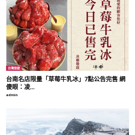
台灣旅遊
台南名店限量「草莓牛乳冰」7點公告完售 網
傻眼：凌...
admin