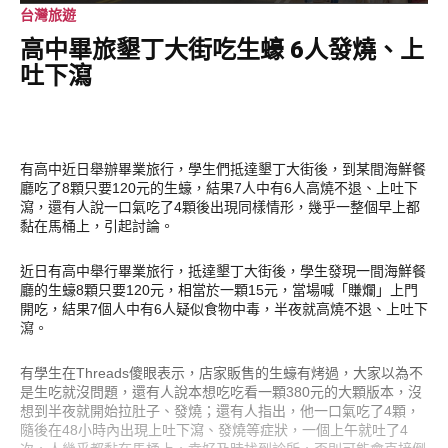
台灣旅遊
高中畢旅墾丁大街吃生蠔 6人發燒、上
吐下瀉
有高中近日舉辦畢業旅行，學生們抵達墾丁大街後，到某間海鮮餐
廳吃了8顆只要120元的生蠔，結果7人中有6人高燒不退、上吐下
瀉，還有人說一口氣吃了4顆後出現同樣情形，幾乎一整個早上都
黏在馬桶上，引起討論。
近日有高中舉行畢業旅行，抵達墾丁大街後，學生發現一間海鮮餐
廳的生蠔8顆只要120元，相當於一顆15元，當場喊「賺爛」上門
開吃，結果7個人中有6人疑似食物中毒，半夜就高燒不退、上吐下
瀉。
有學生在Threads傻眼表示，店家販售的生蠔有烤過，大家以為不
是生吃就沒問題，還有人說本想吃吃看一顆380元的大顆版本，沒
想到半夜就開始拉肚子、發燒；還有人指出，他一口氣吃了4顆，
隨後在48小時內出現上吐下瀉、發燒等症狀，一個上午就吐了4