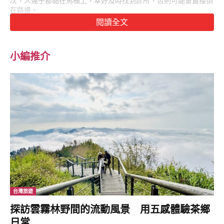
次，人幾乎都黏在馬桶上，幸好及時找到診所，否則可能會直接倒
在路邊。
閱讀全文
屏東縣衛生局說，昨（5）日接獲通報後，已啟動疑似食品中毒的
調查，派員至現場進行疫調，針對環境採樣，後續將依食品安全衛
生管理法相關規範辦理，並提醒民眾注意衛生，不只要避免生食，
小編推介
將食材煮熟後也應迅速食用，避免發生食物中毒。
台灣旅遊
探訪雲霧林野間的流動風景 用五感體驗茶鄉
日常