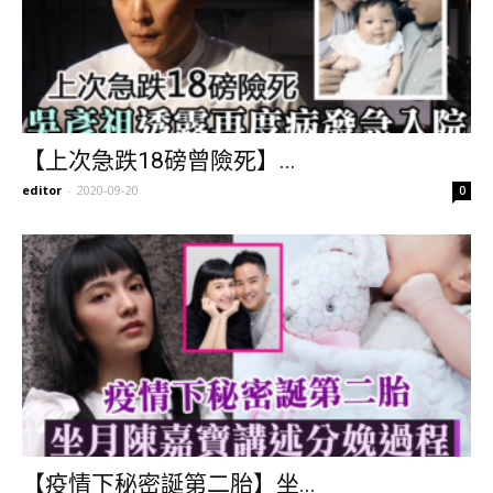
【上次急跌18磅曾險死】...
editor
-
2020-09-20
0
【疫情下秘密誕第二胎】坐...