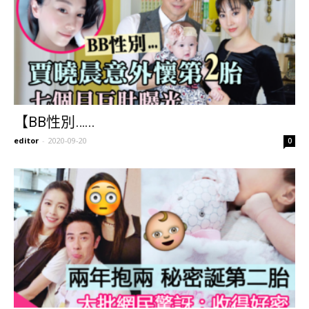
【BB性別…...
editor
-
2020-09-20
0