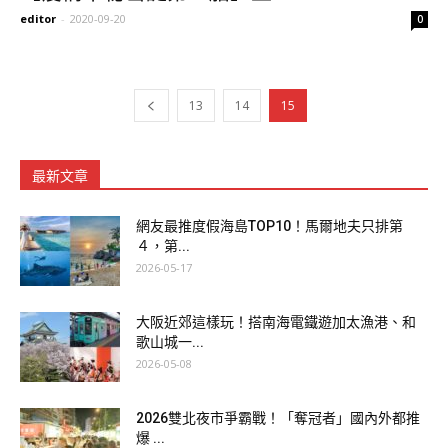
editor
-
2020-09-20
0
13
14
15
最新文章
網友最推度假海島TOP10！馬爾地夫只排第
４，第...
2026-05-17
大阪近郊這樣玩！搭南海電鐵遊加太漁港、和
歌山城一...
2026-05-08
2026雙北夜市爭霸戰！「奪冠者」國內外都推
爆 ...