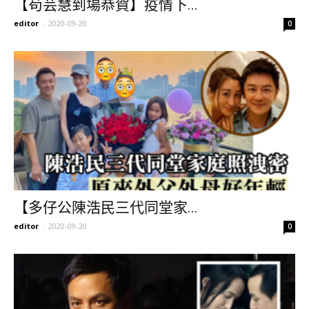
【苟芸慧到場恭賀】疫情下...
editor
-
2020-09-20
0
【多仔公陳浩民三代同堂家...
editor
-
2020-09-20
0