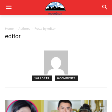
Home
Authors
Posts by editor
editor
148 POSTS
0 COMMENTS