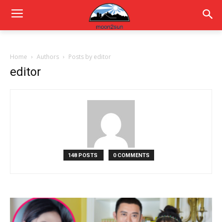
Home
Authors
Posts by editor
editor
148 POSTS
0 COMMENTS