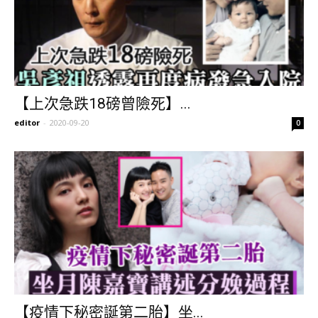
【上次急跌18磅曾險死】...
editor
-
2020-09-20
0
【疫情下秘密誕第二胎】坐...