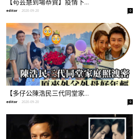
【苟芸慧到場恭賀】疫情下...
editor
-
2020-09-20
0
【多仔公陳浩民三代同堂家...
editor
-
2020-09-20
0