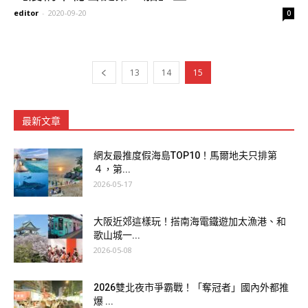
editor
-
2020-09-20
0
13
14
15
最新文章
網友最推度假海島TOP10！馬爾地夫只排第
４，第...
2026-05-17
大阪近郊這樣玩！搭南海電鐵遊加太漁港、和
歌山城一...
2026-05-08
2026雙北夜市爭霸戰！「奪冠者」國內外都推
爆 ...