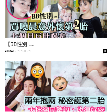
【BB性別…...
editor
-
2020-09-20
0