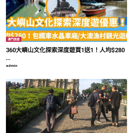
PEMAKO PUNAKHA
酒店共設有66間套房和客房，均按優雅、溫馨、舒適的風格搭建，
房間內部的牆壁和天花板以傳統藝術裝飾，透過手繪壁畫展現藝術
之美，將不丹流傳深遠的傳統與現代美學巧妙相連。
澳門旅遊
360大嶼山文化探索深度遊買1送1！人均$280
PEMAKO PUNAKHA
...
客房的設計旨在讓旅客留下難忘的住宿經驗，從房間向外望去，大
admin
片鬱鬱蔥蔥的原生綠色植物佈滿整座山峰，景緻十分宜人。更值得
一探的特色便是擁有21棟精心設置的獨立帳篷泳池別墅，藉此難得
的機會進入深層放鬆與冥想。
PEMAKO PUNAKHA
Pemako Punakha的水療中心「索瓦日巴（Sowa Rigpa）」凝聚
不丹古老的養生智慧，提供基於恢復身心平衡與和諧原則的治療。
而酒店的餐飲體驗包括四家頂級餐廳「The Thongsel」、「Chig
Ja Gye」、「Rimps」、「Ara」，可以品嘗到國際知名的不丹本