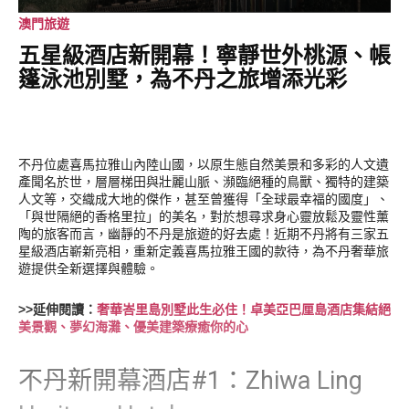
澳門旅遊
五星級酒店新開幕！寧靜世外桃源、帳
篷泳池別墅，為不丹之旅增添光彩
不丹位處喜馬拉雅山內陸山國，以原生態自然美景和多彩的人文遺
產聞名於世，層層梯田與壯麗山脈、瀕臨絕種的鳥獸、獨特的建築
人文等，交織成大地的傑作，甚至曾獲得「全球最幸福的國度」、
「與世隔絕的香格里拉」的美名，對於想尋求身心靈放鬆及靈性薰
陶的旅客而言，幽靜的不丹是旅遊的好去處！近期不丹將有三家五
星級酒店嶄新亮相，重新定義喜馬拉雅王國的款待，為不丹奢華旅
遊提供全新選擇與體驗。
>>延伸閱讀：
奢華峇里島別墅此生必住！卓美亞巴厘島酒店集結絕
美景觀、夢幻海灘、優美建築療癒你的心
不丹新開幕酒店#1：Zhiwa Ling