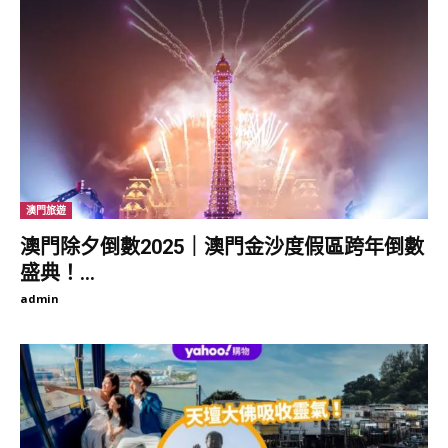
地址：Satsam Chorten, Paro, Kingdom of Bhutan.
官網
FB
IG
不丹新開幕酒店#2：Pemako
Punakha
澳門旅遊
澳門除夕倒數2025｜澳門金沙度假區跨年倒數
盛典！...
PEMAKO PUNAKHA
admin
Pemako Punakha酒店位於市中心，坐落在普納卡寧靜的莫曲河
畔，仰望宏偉的普納卡宗，周圍有數百年歷史的寺廟和四通八達的
健行步道。酒店佔地達30英畝，雄壯的建築佔據了天際線，與古代
不丹的宗堡遙相呼應。