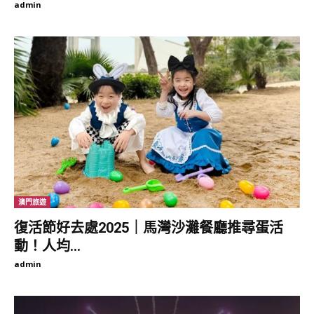
戶外設有花木扶疏的開闊庭院，並含有一個室內泳池、一個水療中
admin
心，室外的熱石浴池和禪房能坐擁虎石寺的美景；此外在酒店中亦
有不丹茶道、佛教儀式、瑜珈冥想、傳統射箭運動等多種趣味體
驗。
ZHIWA LING HERITAGE HOTEL
建築經過翻新後仍不失傳統風格，位於主棟二樓的佛堂採用具有
450年歷史的木材建造，為酒店注入一份寧靜與靈性。Zhiwa Ling
Heritage Hotel提供客人不僅僅只是簡單的住宿體驗，更致力將旅
客融入不丹的文化精神之中，呵護靈性。
澳門旅遊
復活節好去處2025｜馬灣沙灘餐廳推尋蛋活
動！人均...
ZHIWA LING HERITAGE HOTEL
admin
Zhiwa Ling Heritage Hotel酒店資
訊