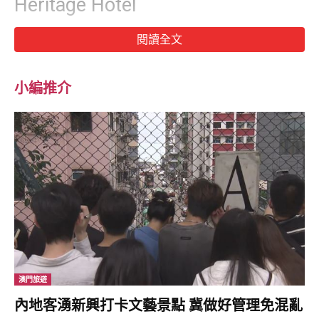
Heritage Hotel
閱讀全文
ZHIWA LING HERITAGE HOTEL
小編推介
酒店位於景致優美的帕羅河谷（Paro Valley）中，距離國際機場僅
15分鐘的車程，2023年經過翻新後，以典雅的錐形石牆和華麗的
木雕彩繪呈現傳統的不丹建築風格，彷彿置身寧靜的世外桃源。
ZHIWA LING HERITAGE HOTEL
Zhiwa Ling Heritage Hotel擁有45間設施完整的套房，分布在八棟
不同的小屋中，以一條迷人的小徑與主樓相連，每個房間均設有附
私人陽台，可享受山谷和周圍山脈的壯麗景色。
澳門旅遊
內地客湧新興打卡文藝景點 冀做好管理免混亂
ZHIWA LING HERITAGE HOTEL